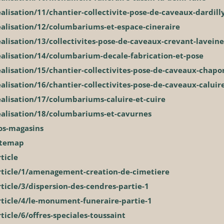
alisation/11/chantier-collectivite-pose-de-caveaux-dardill
ealisation/12/columbariums-et-espace-cineraire
alisation/13/collectivites-pose-de-caveaux-crevant-laveine
ealisation/14/columbarium-decale-fabrication-et-pose
ealisation/15/chantier-collectivites-pose-de-caveaux-chap
alisation/16/chantier-collectivites-pose-de-caveaux-caluire
ealisation/17/columbariums-caluire-et-cuire
ealisation/18/columbariums-et-cavurnes
os-magasins
itemap
ticle
rticle/1/amenagement-creation-de-cimetiere
ticle/3/dispersion-des-cendres-partie-1
rticle/4/le-monument-funeraire-partie-1
ticle/6/offres-speciales-toussaint