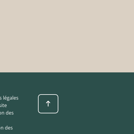
 légales
site
on des
s
on des