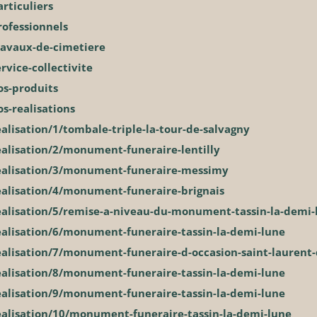
rticuliers
rofessionnels
ravaux-de-cimetiere
rvice-collectivite
os-produits
s-realisations
alisation/1/tombale-triple-la-tour-de-salvagny
ealisation/2/monument-funeraire-lentilly
realisation/3/monument-funeraire-messimy
ealisation/4/monument-funeraire-brignais
ealisation/5/remise-a-niveau-du-monument-tassin-la-demi-
ealisation/6/monument-funeraire-tassin-la-demi-lune
ealisation/7/monument-funeraire-d-occasion-saint-laurent
ealisation/8/monument-funeraire-tassin-la-demi-lune
ealisation/9/monument-funeraire-tassin-la-demi-lune
ealisation/10/monument-funeraire-tassin-la-demi-lune