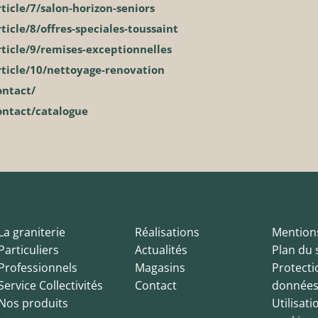
ticle/7/salon-horizon-seniors
ticle/8/offres-speciales-toussaint
ticle/9/remises-exceptionnelles
rticle/10/nettoyage-renovation
ontact/
ontact/catalogue
La graniterie
Réalisations
Mentions
Particuliers
Actualités
Plan du 
Professionnels
Magasins
Protecti
Service Collectivités
Contact
donnée
Nos produits
Utilisati