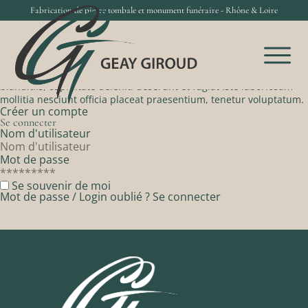
Fabrication de pierre tombale et monument funéraire - Rhône & Loire
> Se connecter
Se connecter
Nouvel utilisateur ?
Lorem ipsum dolor sit amet, consectetur adipisicing elit.
Aspernatur fuga ipsum magni voluptates! Assumenda aut
blanditiis, cupiditate deleniti deserunt et fugiat iste laboriosam
mollitia nesciunt officia placeat praesentium, tenetur voluptatum.
Créer un compte
Se connecter
Nom d'utilisateur
Mot de passe
Se souvenir de moi
Mot de passe / Login oublié ?
Se connecter