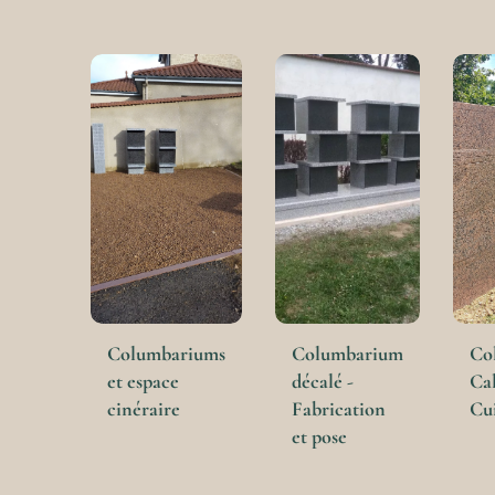
Columbariums
Columbarium
Co
et espace
décalé -
Cal
cinéraire
Fabrication
Cu
et pose