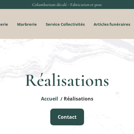
Columbarium décalé - Fabrication et pose
terie
Marbrerie
Service Collectivités
Articles funéraires
Réalisations
Accueil
Réalisations
/
Contact