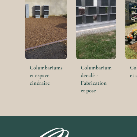
Columbariums
Columbarium
Co
et espace
décalé -
et 
cinéraire
Fabrication
et pose